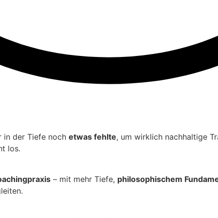
r in der Tiefe noch
etwas fehlte
, um wirklich nachhaltige T
t los.
oachingpraxis
– mit mehr Tiefe,
philosophischem Fundam
eiten.